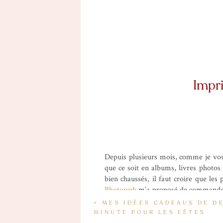
Impri
Depuis plusieurs mois, comme je vous 
que ce soit en albums, livres photos
bien chaussés, il faut croire que le
Photoweb
m’a proposé de commander le
imprimer depuis un moment cette pho
«
MES IDÉES CADEAUX DE D
Hill, on l’a installée dans
notre chamb
MINUTE POUR LES FÊTES