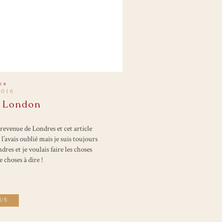
es
2016
h London
 revenue de Londres et cet article
l’avais oublié mais je suis toujours
es et je voulais faire les choses
e choses à dire !
LUS