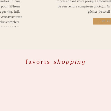
ondres. Et puis
impressionant voire presque émouvant 
o pour l’iPhone
de s’en rendre compte en photo)… Gr
 pas 4kg, lui),
gâcher, le soleil
 vrac avec toute
 plus complets
LIRE P
 plus de photos
 !
favoris
shopping