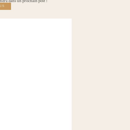
ndra dans un prochain post !
LUS