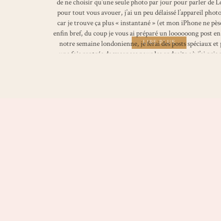
de ne choisir qu’une seule photo par jour pour parler de L
pour tout vous avouer, j’ai un peu délaissé l’appareil phot
car je trouve ça plus « instantané » (et mon iPhone ne pèse
enfin bref, du coup je vous ai préparé un loooooong post en
notre semaine londonienne, je ferai des posts spéciaux et
LIRE PLUS
une fois rentrée de vacances pour les endroits où j’ai pris
comme les studios Harry Potter par exemple