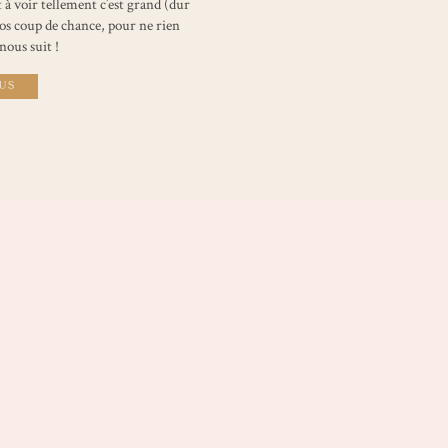
à voir tellement c’est grand (dur
os coup de chance, pour ne rien
 nous suit !
LUS