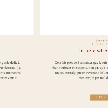
Londr
1 JUIN 
In love wit
y guide dédié à
Cela fait près de 6 semaines que je suis
r écossais ! J’ai
était toujours en suspens, non pas que je 
ants aux record
un peu nostalgique en revenant de Londr
ter et vous ai
bien car j’ai pas mal d
LIRE P