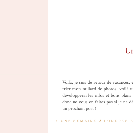
Un
Voilà, je suis de retour de vacances,
trier mon millard de photos, voilà u
développerai les infos et bons plans
donc ne vous en faites pas si je ne 
un prochain post !
Lundi matin dernier, départ de Londre
«
UNE SEMAINE À LONDRES 