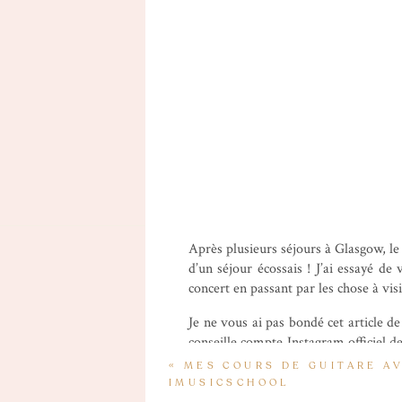
Après plusieurs séjours à Glasgow, le 
d’un séjour écossais ! J’ai essayé de
concert en passant par les chose à vis
Je ne vous ai pas bondé cet article de
conseille compte Instagram officiel d
des saisons 🙂
«
MES COURS DE GUITARE A
IMUSICSCHOOL