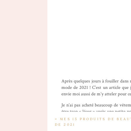
Après quelques jours à fouiller dans
mode de 2021 ! C’est un article que 
envie moi aussi de m’y atteler pour c
Je n’ai pas acheté beaucoup de vêtem
être trop « léger » après une petite 
les mettre de côté mais il m’a donc f
«
MES 15 PRODUITS DE BEA
temps de réfléchir à ce que je porta
DE 2021
penderie le matin. J’ai donc fait une