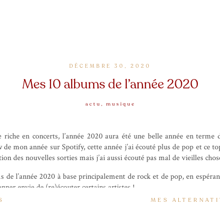
DÉCEMBRE 30, 2020
Mes 10 albums de l’année 2020
actu
,
musique
 riche en concerts, l’année 2020 aura été une belle année en terme d
de mon année sur Spotify, cette année j’ai écouté plus de pop et ce top
ion des nouvelles sorties mais j’ai aussi écouté pas mal de vieilles chos
 de l’année 2020 à base principalement de rock et de pop, en espérant
ner envie de (re)écouter certains artistes !
S
MES ALTERNAT
E GUN KELLY – TICKETS TO MY DOWNFALL (