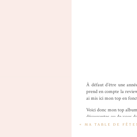
À défaut d’être une année
prend en compte la review 
ai mis ici mon top en fonct
Voici donc mon top albums
découvertes ou de vous don
«
MA TABLE DE FÊTE
MACHIN