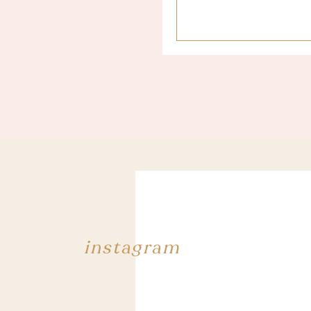
Mon album de l’année d’a
que je suis fan de Biffy C
groupe et m’a redonné la p
Ils nous ont tellement do
instagram