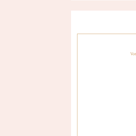
Définitivement mon album d
depuis sa sortie ! Machin
des meilleurs du milieu a
album pop-punk super catc
amour immédiat comme cel
pour enregistrer la suite e
Vot