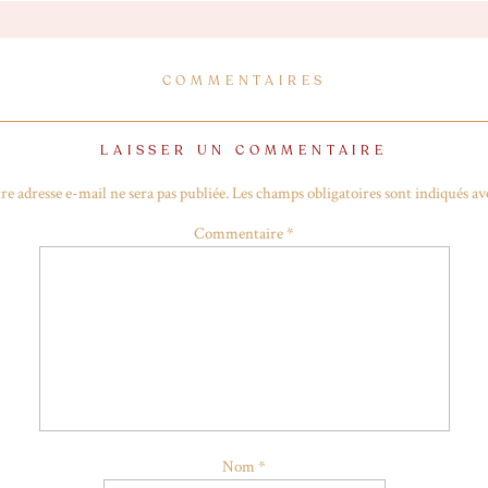
e l’année, je pensais qu’il serait mon n°1 sur Spotify mais non, pourta
e Gun Kelly est un rappeur à la base mais il a décidé de sortir un al
vec par exemple Travis Barker, le batteur des blink-182 à la batterie 
hy et qui marche dès la première écoute. Cela faisait longtemps que 
COMMENTAIRES
ui-ci pour un album et il va me suivre pendant un moment… MGK es
t j’ai hâte d’entendre ce que ça va donner !
LAISSER UN COMMENTAIRE
re adresse e-mail ne sera pas publiée.
Les champs obligatoires sont indiqués a
Commentaire
*
Nom
*