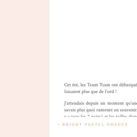
Cet été, les Tsum Tsum ont débarqué 
faisaient plus que de l’oeil !
J’attendais depuis un moment qu’un
savais plus quoi ramener en souvenir…
y a tous les 7 nains) et les tailles d
que 5 a été un véritable déchirem
«
BRIGHT PASTEL SHADES
#personnefolle).