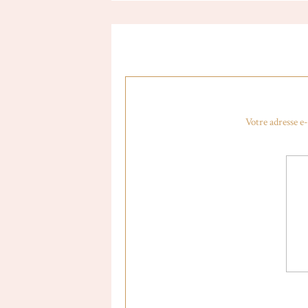
Edit du 5 février 2015 : Depuis ce pr
développé en France, vous pouvez do
Votre adresse e-