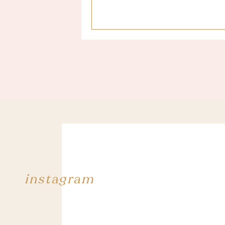
Basés sur la technique zen du « stac
avec une texture « fibre » qui per
d’ordinateurs (ce n’est pas totalement 
Les petits coûtent 5,99€, les moyens
d’Alice au pays des merveilles, l’ag
pour le canap’ ! On en trouve à la 
Main Street dans la parc principal.
consacrée aux Tsum Tsum sur le Dis
et Lotso de Toy Story) !
instagram