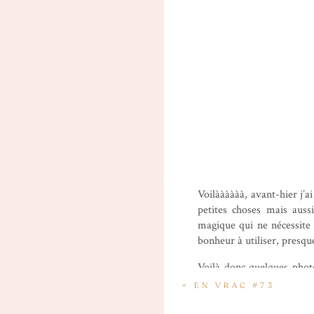
Voilàààààà, avant-hier j’
petites choses mais auss
magique qui ne nécessite 
bonheur à utiliser, presq
Voilà donc quelques photo
mais je m’éclate et compte
«
EN VRAC #73
couleurs ressortent parfa
puis, plus qu’une semain