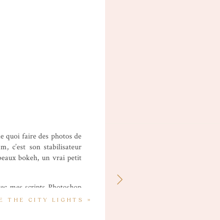
e quoi faire des photos de
, c’est son stabilisateur
beaux bokeh, un vrai petit
avec mes scripts Photoshop
plus d’articles beauté (les
E THE CITY LIGHTS
»
 ou une manucure) ! Bon et
 sérieusement mais espère