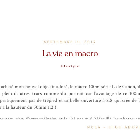
SEPTEMBRE 19, 2013
La vie en macro
lifestyle
ai acheté mon nouvel objectif adoré, le macro 100m série L de Canon, d
i plein d’autres trucs comme du portrait car l’avantage de ce 100mm
pratiquement pas de trépied et sa belle ouverture à 2.8 qui crée de 
ue à la hauteur du 50mm 1.2 !
s test, rien d’extraordinaire et là j’ai pas mal bidouillé les photos 
 bien profiter de cet objectif hyper précis à l’avenir pour faire un peu 
NCLA – HIGH ABOV
itement et chaque détail est capturé, idéal pour montrer un make up
e rythmée à fond et après je suis toute à vous (je reviendrai parler