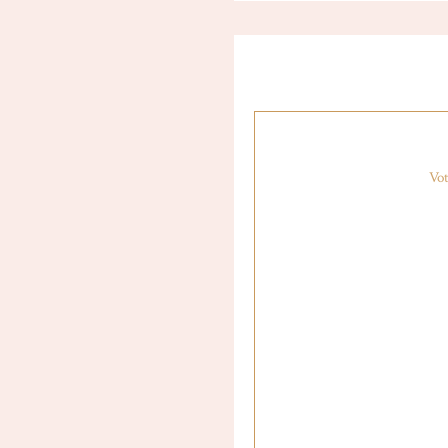
réussir à poster du look c
Vot