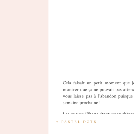
Cela faisait un petit moment que je
montrer que ça ne pouvait pas attend
vous laisse pas à l’abandon puisque 
semaine prochaine !
Les coques iPhone étant assez chères
coques Tsum-Tsum ! Vous pouvez le
«
PASTEL DOTS
l’iPhone est nettement moins fin ave