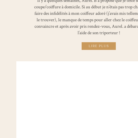
Il y a quelques semaines, Aurel. B a proposé que je teste s
coupe/coiffure à domicile. Si au début je n’étais pas trop ch
faire des infidélités à mon coiffeur adoré (j’avais mis telle
le trouver), le manque de temps pour aller chez le coiffeu
convaincre et après avoir pris rendez-vous, Aurel. a débar
l’aide de son triporteur !
LIRE PLUS