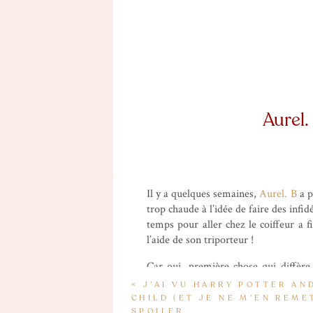
Aurel. 
Il y a quelques semaines,
Aurel. B
a p
trop chaude à l’idée de faire des infi
temps pour aller chez le coiffeur a 
l’aide de son triporteur !
Car oui, première chose qui diffère 
alentours uniquement en vélo. Si vous 
«
J’AI VU HARRY POTTER AN
CHILD (ET JE NE M’EN REMET
SPOILER.