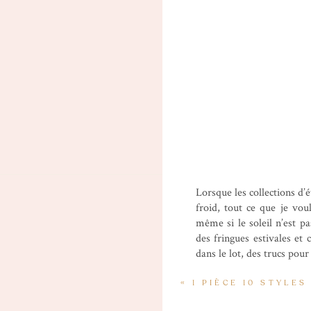
Lorsque les collections d’é
froid, tout ce que je vo
même si le soleil n’est p
des fringues estivales et c
dans le lot, des trucs pour
«
1 PIÈCE 10 STYLES
Sandales Clarissa Dr. M