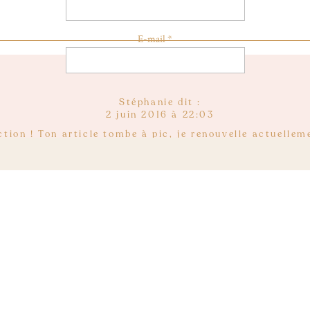
E-mail
*
Site web
Stéphanie
dit :
2 juin 2016 à 22:03
ection ! Ton article tombe à pic, je renouvelle actuelle
’a accordé. Après avoir effectué un régime alimentaire 
rmettre. 🙂 La robe Warehouse en lin et les baskets Min
énormément. *_* Merci pour ces idées Marine.
Reply
Nuria
dit :
29 mai 2016 à 16:27
 tout jolie avec des couleurs pastels je débute dans le
j’aurais aimer s’avoir comment tu fais tes collages.
Ton blog est super !! je te suis depuis super longtemps 
Bisous bious