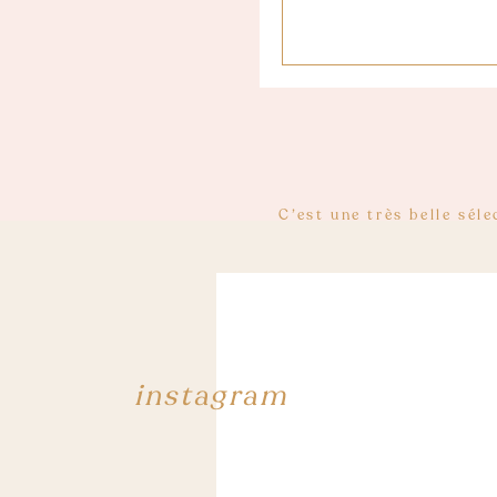
C’est une très belle sél
du prêt personnel qu’on m
peux enfin me le pe
instagram
Salut, très beau article