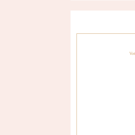
Robe en jean blanche
•
Robe Warehouse en lin
Vot
Robe Lola
•
Robe As