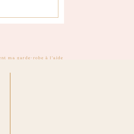
ment ma garde-robe à l’aide
et perdu quelques kilos, je
na Parikka me plaisent
 monde de la blogosphère et
!!