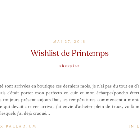
MAI 27, 2016
Wishlist de Printemps
shopping
té sont arrivées en boutique ces derniers mois, je n’ai pas du tout eu d’env
ulais c’était porter mon perfecto en cuir et mon écharpe/poncho éte
as toujours présent aujourd’hui, les températures commencent à mont
e qui devait arriver arriva, j’ai envie d’acheter plein de trucs, voilà 
 lesquels j’ai déjà craqué…
 X PALLADIUM
IN 
artens
•
Platine Crosley
•
Casque Panasonic
•
Platine Audio-Technica
•