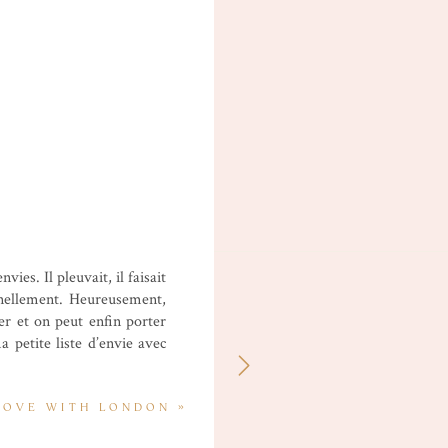
ies. Il pleuvait, il faisait
rnellement. Heureusement,
er et on peut enfin porter
ma petite liste d’envie avec
LOVE WITH LONDON
»
Perfecto Zara
•
Top Vans