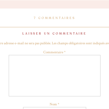
Veste en daim rose
•
Robe plumetis Reclaimed vintage
•
Besace The Le
SUR
7 COMMENTAIRES
Soquettes pailletées
WISHLIST
DE
PRINTEMPS
LAISSER UN COMMENTAIRE
•
Sac coquillage Skinnydip
•
Blouson aviateur bleu
•
Crop sweat Asos
re adresse e-mail ne sera pas publiée.
Les champs obligatoires sont indiqués a
Commentaire
*
os white
•
Miroir H&M doré
•
Chaussures à talons Asos
•
Parfum Jo M
Nom
*