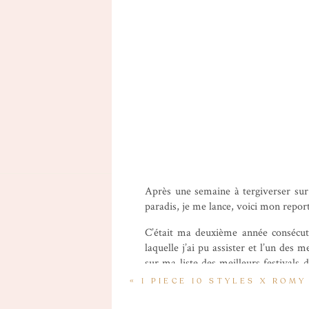
Après une semaine à tergiverser sur 
paradis, je me lance, voici mon repor
C’était ma deuxième année consécutiv
laquelle j’ai pu assister et l’un des m
sur ma liste des meilleurs festivals 
permanent… mais puisque ce n’est pas 
«
1 PIECE 10 STYLES X ROMY