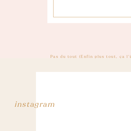
Une fois rentrés dans l’enceinte ça 
chaque année (ils vont finir par en bât
Pas du tout (Enfin plus tout, ça l
doit être tellement énorme comme
confirme cette impression. En tout
Et nous y voilà, le Hellfest \o/
Les décors à l’intérieur sont tout aus
instagram
public, délimité par une cage aux al
Bon, je suis toujours très triste
Oh, d’ailleurs, je suis bien conte
Kennedy… Slash étai