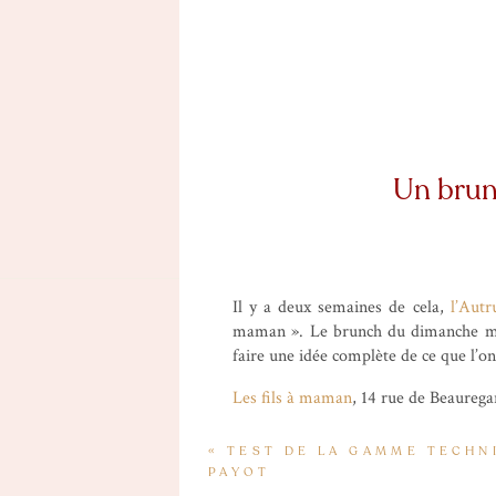
Un brun
Il y a deux semaines de cela,
l’Autr
maman ». Le brunch du dimanche mati
faire une idée complète de ce que l’on 
Les fils à maman
, 14 rue de Beaurega
Le restaurant est à la fois traditionn
«
TEST DE LA GAMME TECHNI
venir une maman qui fera à manger un
PAYOT
tester cette formule même si le brunc