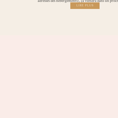
adresses des hébergements), ça viendra dans un proch
LIRE PLUS