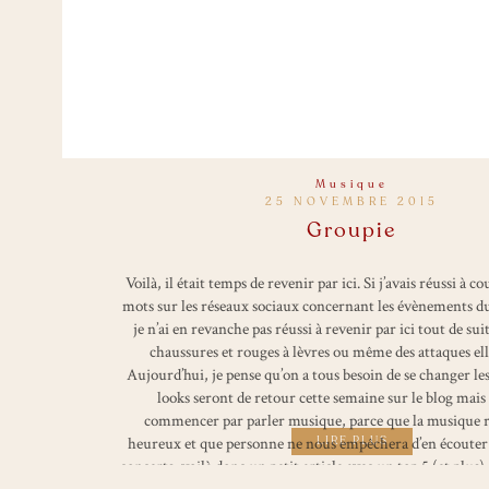
Musique
25 NOVEMBRE 2015
Groupie
Voilà, il était temps de revenir par ici. Si j’avais réussi à 
mots sur les réseaux sociaux concernant les évènements 
je n’ai en revanche pas réussi à revenir par ici tout de sui
chaussures et rouges à lèvres ou même des attaques e
Aujourd’hui, je pense qu’on a tous besoin de se changer les 
looks seront de retour cette semaine sur le blog mais 
commencer par parler musique, parce que la musique r
heureux et que personne ne nous empêchera d’en écouter et
LIRE PLUS
concerts, voilà donc un petit article avec un top 5 (et plus