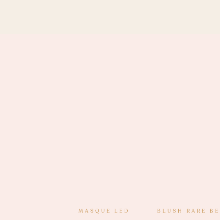
préférés, ceux qui ont fait ce que je suis aujourd’hui et qu
ma vie, un peu comme une BO.
MASQUE LED
BLUSH RARE B