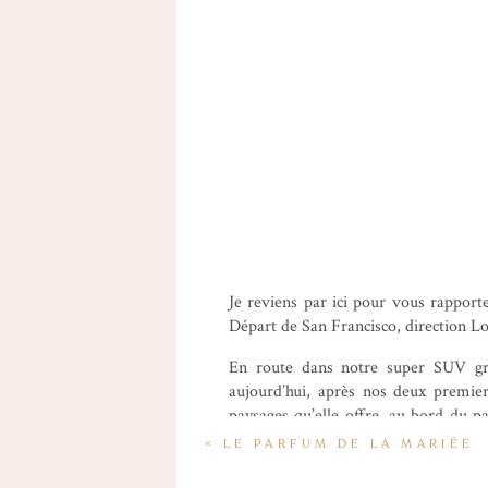
Je reviens par ici pour vous rapporte
Départ de San Francisco, direction L
En route dans notre super SUV g
aujourd’hui, après nos deux premiers
paysages qu’elle offre, au bord du p
parle d’elle-même. Il n’y a pas beauco
«
LE PARFUM DE LA MARIÉE
qui avaient eu lieu en Californie qu
Way falls ou les parcs remplis de séq