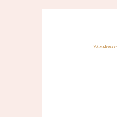
Le long de la côté est plein de petit
pas baignés car l’eau du pacifique est
Votre adresse e-
Après avoir quitté Monterey en début 
prendre des photos, nous sommes tomb
côte pacifique. C’est l’un des arrêts 
nos pieds, laissant apparaître une eau