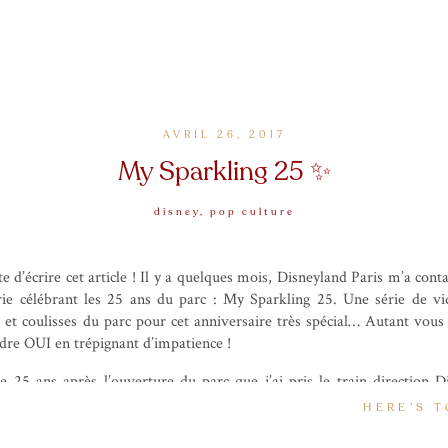
AVRIL 26, 2017
My Sparkling 25 ✨
disney
,
pop culture
tente d’écrire cet article ! Il y a quelques mois, Disneyland Paris m’a 
érie célébrant les 25 ans du parc : My Sparkling 25. Une série de vi
 et coulisses du parc pour cet anniversaire très spécial… Autant vous d
dre OUI en trépignant d’impatience !
ile 25 ans après l’ouverture du parc que j’ai pris le train direction D
ème de la web-série, qui vous plongera dans l’univers de Star Wars, thè
HERE’S T
epuis toute petite mais aussi car il est désormais totalement lié au pa
tar Tours : L’aventure continue et Space Mountain qui devient Hypers