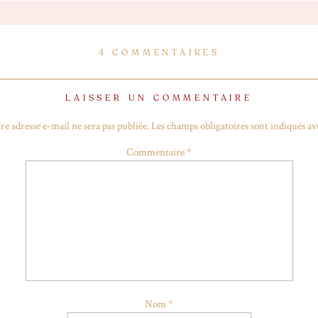
 développé que ça autour des attractions… Pour pouvoir vous en dir
gineer mais aussi un grand spécialiste et historien du parc ! Une m
e pense que ça se voit dans la vidéo que je vous laisse à présent regarde
SUR
4 COMMENTAIRES
MY
SPARKLING
25
LAISSER UN COMMENTAIRE
✨
re adresse e-mail ne sera pas publiée.
Les champs obligatoires sont indiqués a
Commentaire
*
Nom
*