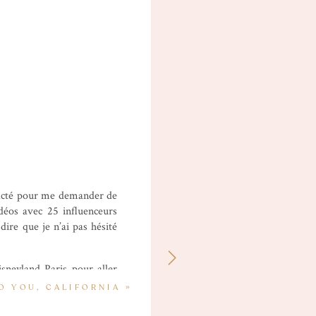
contacté pour me demander de
déos avec 25 influenceurs
ire que je n’ai pas hésité
isneyland Paris pour aller
me qui m’est très cher car
O YOU, CALIFORNIA
»
rc grâce à la rénovation de
pace Mountain ! L’univers