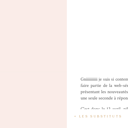
Gniiiiiiiiii je suis si con
faire partie de la web-s
présentant les nouveautés
une seule seconde à répon
C’est donc le 12 avril, p
tourner cette vidéo, la 8
«
LES SUBSTITUTS
j’affectionne cette saga d
Star Tours qui devient S