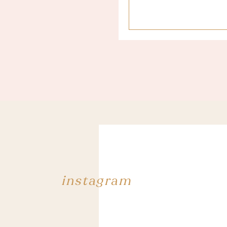
Merci encore mille fois à
« travailler » au coeur mêm
compte beaucoup pour mo
Un grand merci également 
super moment !
Si vous voulez voir les a
mon article sur le 25ème an
instagram
Ah je sui