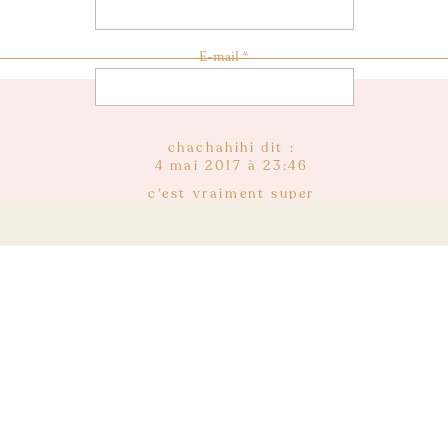
E-mail
*
 Disneyland Paris et Noémie pour cette opportunité, je n’aurais jama
e de la magie, je suis vraiment super fière de faire partie de ce projet
i !
Site web
chachahihi
dit :
à Laurent pour sa générosité et à Léa qui a su me mettre à l’aise devan
4 mai 2017 à 23:46
c’est vraiment super
cela donne tellement envie
utres vidéos My Sparkling 25, ça se passe sur
la chaîne Youtube de Disn
gros gros bisous
niversaire du parc, c’est ici
! Un petit bonus vous attend également en fi
Reply
Ornella
dit :
2 mai 2017 à 09:42
s contente pour toi, t’as l’air d’être comme un poisson 
Reply
Lilouuuu
dit :
27 avril 2017 à 18:17