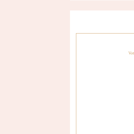
Article en collaboration 
Vot
[DF_DIV
TITLE_ALIGN
STYLE= »SOL
BORDER_SIZE= 
EL_CLASS= » »]
[threecol_one]
[/threecol_one][threecol