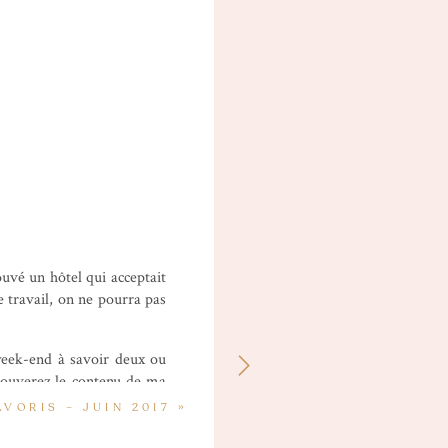
uvé un hôtel qui acceptait
le travail, on ne pourra pas
eek-end à savoir deux ou
trouverez le contenu de ma
i déjà dévoilé pas mal sur
AVORIS – JUIN 2017
»
eu des Highlands en Écosse)