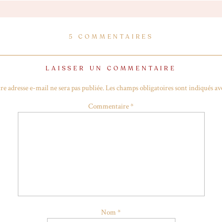
avec New Look
SUR
5 COMMENTAIRES
MINI-
Robe Vichy New Look
(offerte)
VACANCES
Mules roses New Look
(offertes)
LAISSER UN COMMENTAIRE
Sac Chloé Faye sur Farfetch
re adresse e-mail ne sera pas publiée.
Les champs obligatoires sont indiqués a
Lunettes de soleil Miu Miu
Commentaire
*
IDER_TEXT TITLE= »MA 
= »SEPARATOR_ALIGN_CENTER » EL_
ID » HEIGHT= »1PX » ACCENT_COLOR
»1PX » PADDING= »22PX 0″ POSITION= »
Nom
*
_one]