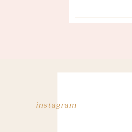
[/threecol_one][threecol_
[/threecol_one_last][four
[/fourcol_one][fourcol_o
[/fourcol_one][fourcol_o
J’ad
[/fourcol_one][fourcol_on
[/fourcol_one_last][d
border_size= »1px » paddin
instagram