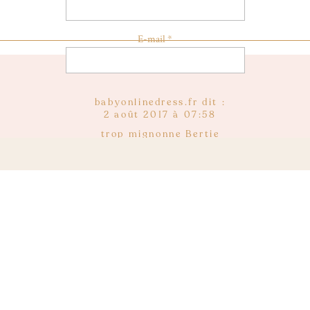
one_last]
E-mail
*
col_one]
Site web
ne]
babyonlinedress.fr
dit :
2 août 2017 à 07:58
trop mignonne Bertie
ne]
ore la robe et le sac gros coup de cœur
robe de soirée 
Reply
e_last]
chachahihi
dit :
1 juillet 2017 à 00:01
f_divider el_width= »100″ style= »solid » height= »1px » ac
g= »22px 0″ position= »align_center » el_class= » »]
elle est très jolie cette petite robe
la tenue te vas super bien
gros gros bisous
Reply
Anaelle
dit :