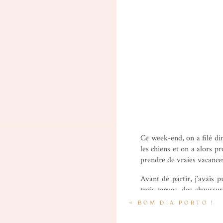
Ce week-end, on a filé di
les chiens et on a alors pr
prendre de vraies vacances
Avant de partir, j’avais 
trois tenues, des chaussu
valise un peu plus bas do
«
BOM DIA PORTO !
Instagram ! En attendant, 
avec Bertie en spécial gues