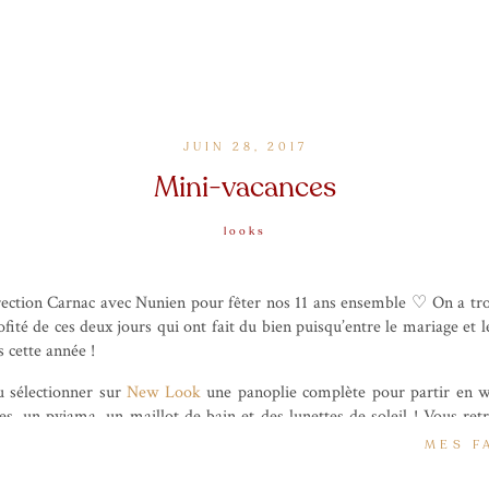
JUIN 28, 2017
Mini-vacances
looks
rection Carnac avec Nunien pour fêter nos 11 ans ensemble ♡ On a tro
ofité de ces deux jours qui ont fait du bien puisqu’entre le mariage et 
 cette année !
pu sélectionner sur
New Look
une panoplie complète pour partir en w
res, un pyjama, un maillot de bain et des lunettes de soleil ! Vous re
nc et je vous montrerai le reste des fringues portées très vite, j’en a
MES F
voici un petit look shooté au Tumulus de Carnac (qui est digne d’un li
t, je vous ai même préparé un petit best of en fin d’article !