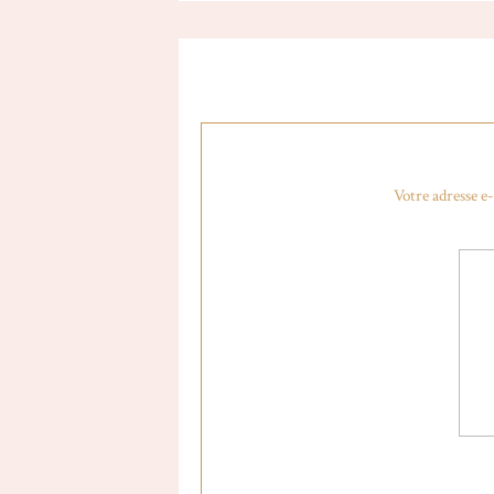
Votre adresse e-
Mon coup de coeur du lot, cette robe c
Ce haut ! Non mais ce haut ♡ Il me fa