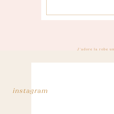
Et au niveau des chaussures c’est tout
J’adore la robe un
choix, de la qualité et un peu de tous 
La combinaison noire est très sy
instagram