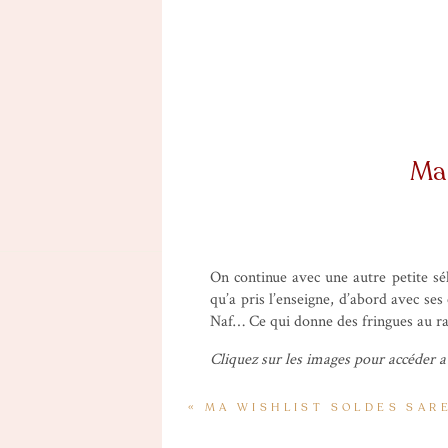
Ma 
On continue avec une autre petite sél
qu’a pris l’enseigne, d’abord avec se
Naf… Ce qui donne des fringues au ra
Cliquez sur les images pour accéder a
Des petites robes ultra canons soldée
«
MA WISHLIST SOLDES SAR