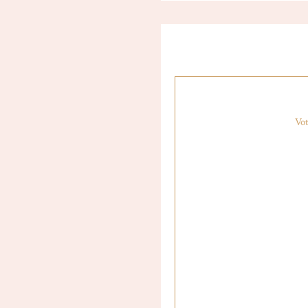
choses à chaque passage à
Mapstr
Vot