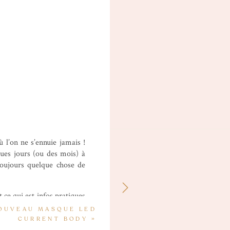
 l’on ne s’ennuie jamais !
ques jours (ou des mois) à
toujours quelque chose de
 ce qui est infos pratiques
outes les adresses que j’ai
OUVEAU MASQUE LED
r les meilleures adresses !
CURRENT BODY
»
s le tri et je rajoute des