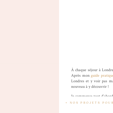
À chaque séjour à Londres
Après mon
guide pratiqu
Londres et y voir pas ma
nouveau à y découvrir !
Je commence tout d’abord
(transports, hôtels) et po
«
NOS PROJETS POU
testé et celles que j’ai r
Je vous invite à me suivr