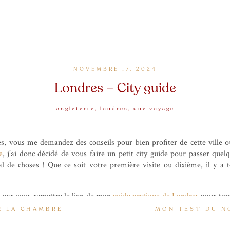
NOVEMBRE 17, 2024
Londres – City guide
angleterre
,
londres
,
une voyage
, vous me demandez des conseils pour bien profiter de cette ville où
e
, j’ai donc décidé de vous faire un petit city guide pour passer quel
l de choses ! Que ce soit votre première visite ou dixième, il y a 
 par vous remettre le lien de mon
guide pratique de Londres
pour tout
ur mes adresses favorites, je vous mets ma carte Mapstr qui contient t
R LA CHAMBRE
MON TEST DU N
epéré. Mes « favoris » sont indiqués dans un taf à part pour ne pas loupe
e (pseudo : LesdessousdeMarine) sur Mapstr pour y avoir accès, j’y fai