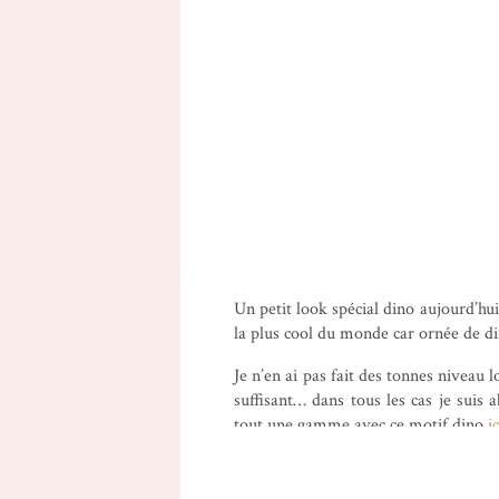
Un petit look spécial dino aujourd’hu
la plus cool du monde car ornée de d
Je n’en ai pas fait des tonnes niveau
suffisant… dans tous les cas je suis
tout une gamme avec ce motif dino
ic