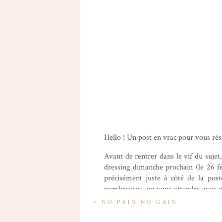
Hello ! Un post en vrac pour vous rés
Avant de rentrer dans le vif du sujet
dressing dimanche prochain (le 26 fé
précisément juste à côté de la post
nombreuses, on vous attendra avec que
Facebook ici
!
«
NO PAIN NO GAIN