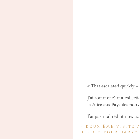
« That escalated quickly »
J’ai commencé ma collect
la Alice aux Pays des mer
J’ai pas mal réduit mes a
peux décemment pas achete
«
DEUXIÈME VISITE
j’achète uniquement ceux
STUDIO TOUR HARRY
Star Wars ou la Peter Pan