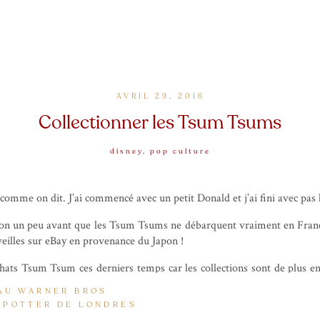
AVRIL 29, 2016
Collectionner les Tsum Tsums
disney
,
pop culture
 comme on dit. J’ai commencé avec un petit Donald et j’ai fini avec pa
ion un peu avant que les Tsum Tsums ne débarquent vraiment en France
veilles sur eBay en provenance du Japon !
chats Tsum Tsum ces derniers temps car les collections sont de plus e
r 20 Tsum Tsums par mois. Alors qu’avant j’achetais l’ensemble d’un
 AU WARNER BROS
 qui me plaisent vraiment, exception faite pour les collections vra
 POTTER DE LONDRES
 <3