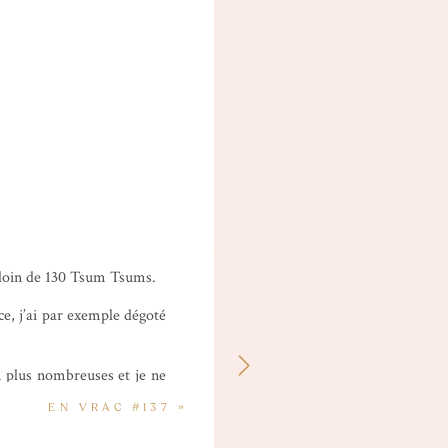
s loin de 130 Tsum Tsums.
, j’ai par exemple dégoté
n plus nombreuses et je ne
e collection, aujourd’hui,
EN VRAC #137
»
iment mythiques comme les