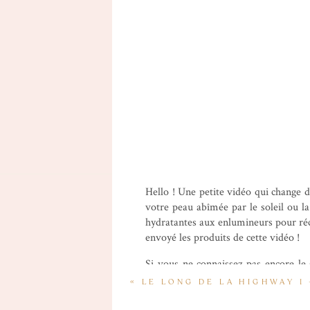
Hello ! Une petite vidéo qui change 
votre peau abîmée par le soleil ou l
hydratantes aux enlumineurs pour réc
envoyé les produits de cette vidéo !
Si vous ne connaissez pas encore le 
telles que Aesop, Davines, Make up
«
LE LONG DE LA HIGHWAY 1
shopping beauté ! J’espère que cette
automne sans encombre 🙂