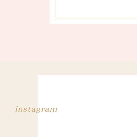
Les 3 festivals les plus cool
Le Frequency Festival
J’ai fait pas mal de festivals cette a
avec Biffy Clyro, Queens Of The Ston
lieu à St. Pölten en Autriche), j’ai 
et Autriche, c’est par
ici
!
Le T in the Park
Nous y sommes allés suite à notre ro
headliner ce soir là pour fêter leur 10
journée pour voir CHVRCHES, Little 
instagram
Le Hellfest
Ce festival mérite d’être dans mon