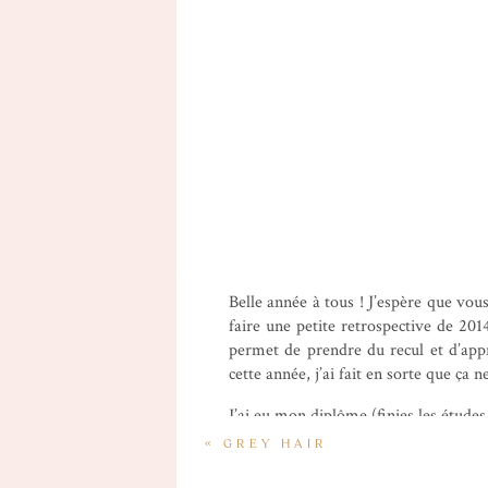
Belle année à tous ! J’espère que vou
faire une petite retrospective de 20
permet de prendre du recul et d’appr
cette année, j’ai fait en sorte que ç
J’ai eu mon diplôme (finies les études
queue pour des concerts, j’ai versé de
«
GREY HAIR
j’ai fait de belles rencontres, j’ai rê
mettre autant la pression pour tout. 