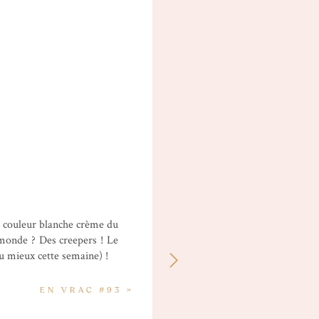
la couleur blanche crème du
 monde ? Des creepers ! Le
u mieux cette semaine) !
EN VRAC #93
»