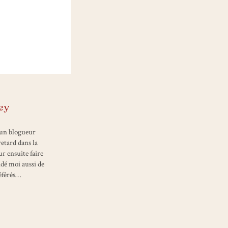
ey
l un blogueur
retard dans la
r ensuite faire
idé moi aussi de
référés…