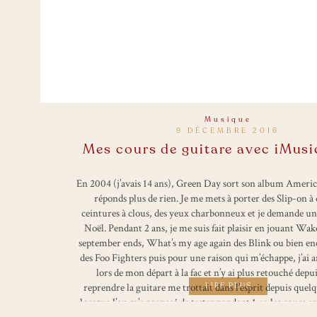
Musique
9 DÉCEMBRE 2016
Mes cours de guitare avec iMus
En 2004 (j’avais 14 ans), Green Day sort son album America
réponds plus de rien. Je me mets à porter des Slip-on à
ceintures à clous, des yeux charbonneux et je demande un
Noël. Pendant 2 ans, je me suis fait plaisir en jouant W
september ends, What’s my age again des Blink ou bien enc
des Foo Fighters puis pour une raison qui m’échappe, j’ai a
lors de mon départ à la fac et n’y ai plus retouché depui
reprendre la guitare me trottait dans l’esprit depuis quel
LIRE PLUS
lorsque l’on m’a proposé de tester pendant 1 an les cours e