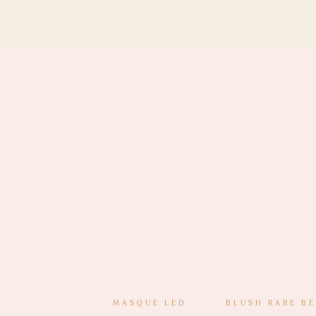
School, j’ai sautillé d’excitation et me suis lanc
MASQUE LED
BLUSH RARE B